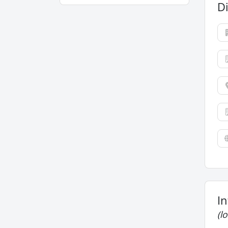
Di
I
(l